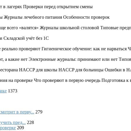
т в лагерях Проверки перед открытием смены
ы Журналы лечебного питания Особенности проверок
аще всего «валятся» Журналы школьной столовой Типовые пред
и Складской учёт без 1С
реально проверяют Гигиеническое обучение: как не нарваться Ч
т, а какие нет Электронные журналы: принимают или нет Типо
и ресторана HACCP для школы HACCP для больницы Ошибки в H
ия на проверке Что проверяют в первую очередь Подготовка к 
тике
1373
отрит в перву...
279
учить пред...
228
проверке
209