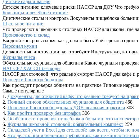
Детские сады и лагеря
Детское питание: ключевые риски HACCP для ДОУ Что требую
Больницы и лечебное питание
Диетические столы и контроль Документы пищеблока больниц
Школьное питание
Что проверяют в школьных столовых HACCP для школы: где ч
Производство и склад
Входной контроль сырья: как должно быть Учёт сроков годност
Персонал кухни
Должностные инструкции: кого требуют Инструктажи, которые 
Журналы учёта
Обязательные журналы для общепита Какие журналы проверяю
HACCP / ХАССП без воды
HACCP для столовой: что реально смотрят HACCP для кафе 
Проверки Роспотребнадзора
Как проходит проверка общепита на практике Типовые нарушен
Самые популярные
1.
Документы для открытия кафе: что реально требуют на прак
2.
Полный список обязательных журналов для общепита
468
3.
Проверки Роспотребнадзора в ДОУ: реальная практика
308
4.
Как пройти проверку без штрафов
306
5.
Особенности проверок пищеблоков больниц: что инспектор см
6.
Журналы школьной столовой: обязательный комплект
259
7.
Складской учёт в Excel для столовой: как вести, чтобы не пол
8.
Что делать при изменении требований: как не «попасть» на 