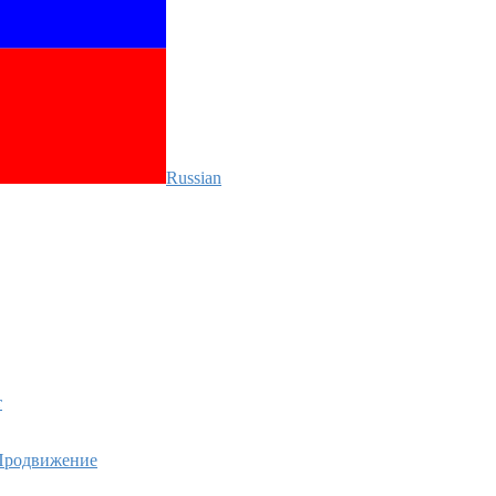
Russian‎
т
родвижение