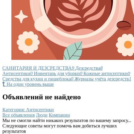
САНИТАРИЯ И ДЕЗСРЕДСТВА
9
Дезсредства
8
Антисептики
0
Инвентарь для уборки
0
Кожные антисептики
0
Средства для кухни и пищеблока
0
Журналы учёта дезсредств
1
На один уровень выше
Объявлений не найдено
Категория: Антисептики
Все объявления
Люди
Компании
Мы не смогли найти никаких результатов по вашему запросу...
Следующие советы могут помочь вам добиться лучших
результатов