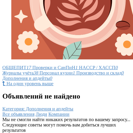
ОБЩЕПИТ
17
Проверки и СанПиН
1
HACCP / ХАССП
0
Журналы учёта
38
Персонал кухни
1
Производство и склад
0
Дополнения и апдейты
0
На один уровень выше
Объявлений не найдено
Категория: Дополнения и апдейты
Все объявления
Люди
Компании
Мы не смогли найти никаких результатов по вашему запросу...
Следующие советы могут помочь вам добиться лучших
результатов