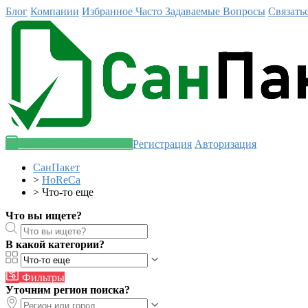
Блог
Компании
Избранное
Часто Задаваемые Вопросы
Связать
Разместить объявление
Регистрация
Авторизация
СанПакет
>
HoReCa
>
Что-то еще
Что вы ищете?
В какой категории?
Фильтры
Уточним регион поиска?