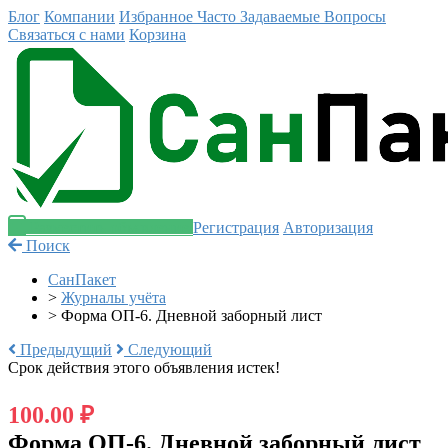
Блог
Компании
Избранное
Часто Задаваемые Вопросы
Связаться с нами
Корзина
Разместить объявление
Регистрация
Авторизация
Поиск
СанПакет
>
Журналы учёта
>
Форма ОП-6. Дневной заборный лист
Предыдущий
Следующий
Срок действия этого объявления истек!
100.00 ₽
Форма ОП-6. Дневной заборный лист